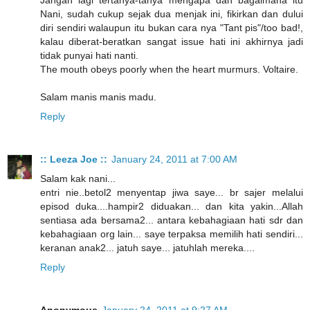
Nani, sudah cukup sejak dua menjak ini, fikirkan dan dului
diri sendiri walaupun itu bukan cara nya "Tant pis"/too bad!,
kalau diberat-beratkan sangat issue hati ini akhirnya jadi
tidak punyai hati nanti.
The mouth obeys poorly when the heart murmurs. Voltaire.
Salam manis manis madu.
Reply
:: Leeza Joe ::
January 24, 2011 at 7:00 AM
Salam kak nani...
entri nie..betol2 menyentap jiwa saye... br sajer melalui
episod duka....hampir2 diduakan... dan kita yakin...Allah
sentiasa ada bersama2... antara kebahagiaan hati sdr dan
kebahagiaan org lain... saye terpaksa memilih hati sendiri...
keranan anak2... jatuh saye... jatuhlah mereka....
Reply
Anonymous
January 24, 2011 at 9:27 AM