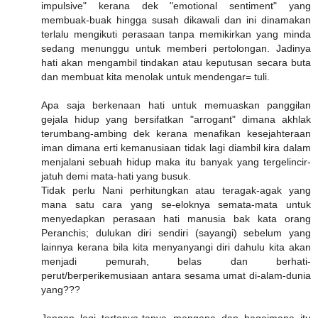
impulsive" kerana dek "emotional sentiment" yang
membuak-buak hingga susah dikawali dan ini dinamakan
terlalu mengikuti perasaan tanpa memikirkan yang minda
sedang menunggu untuk memberi pertolongan. Jadinya
hati akan mengambil tindakan atau keputusan secara buta
dan membuat kita menolak untuk mendengar= tuli.
Apa saja berkenaan hati untuk memuaskan panggilan
gejala hidup yang bersifatkan "arrogant" dimana akhlak
terumbang-ambing dek kerana menafikan kesejahteraan
iman dimana erti kemanusiaan tidak lagi diambil kira dalam
menjalani sebuah hidup maka itu banyak yang tergelincir-
jatuh demi mata-hati yang busuk.
Tidak perlu Nani perhitungkan atau teragak-agak yang
mana satu cara yang se-eloknya semata-mata untuk
menyedapkan perasaan hati manusia bak kata orang
Peranchis; dulukan diri sendiri (sayangi) sebelum yang
lainnya kerana bila kita menyanyangi diri dahulu kita akan
menjadi pemurah, belas dan berhati-
perut/berperikemusiaan antara sesama umat di-alam-dunia
yang???
Jangan lagi tertanya-tanya mengapa dan bagaimana itu