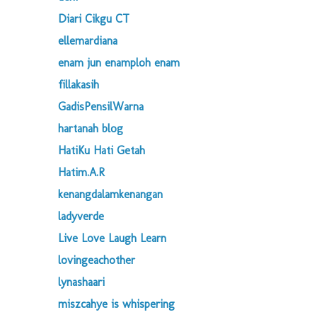
Diari Cikgu CT
ellemardiana
enam jun enamploh enam
fillakasih
GadisPensilWarna
hartanah blog
HatiKu Hati Getah
Hatim.A.R
kenangdalamkenangan
ladyverde
Live Love Laugh Learn
lovingeachother
lynashaari
miszcahye is whispering