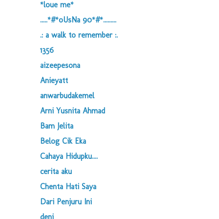
*loue me*
.....*#*oUsNa 90*#*.........
.: a walk to remember :.
1356
aizeepesona
Anieyatt
anwarbudakemel
Arni Yusnita Ahmad
Bam Jelita
Belog Cik Eka
Cahaya Hidupku....
cerita aku
Chenta Hati Saya
Dari Penjuru Ini
deni