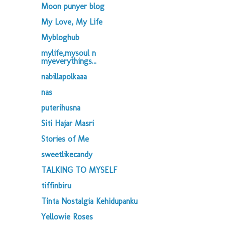
Moon punyer blog
My Love, My Life
Mybloghub
mylife,mysoul n
myeverythings...
nabillapolkaaa
nas
puterihusna
Siti Hajar Masri
Stories of Me
sweetlikecandy
TALKING TO MYSELF
tiffinbiru
Tinta Nostalgia Kehidupanku
Yellowie Roses