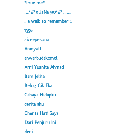
*loue me*
.....*#*oUsNa 90*#*.........
.: a walk to remember :.
1356
aizeepesona
Anieyatt
anwarbudakemel
Arni Yusnita Ahmad
Bam Jelita
Belog Cik Eka
Cahaya Hidupku....
cerita aku
Chenta Hati Saya
Dari Penjuru Ini
deni