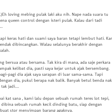
...)Eh loving mebing pulak laki aku nih. Nape nada suara tu
ena queen control dengan isteri pulak. Kalau dari tadi
..
tapi keras hati dan suami saya baran tetapi lembut hati. Ka
 hendak dibincangkan. Walau selalunya berakhir dengan
alah.
g bersua atau bersama. Tak kira di mana, ada saje perkara
ampak kelibat dia, pasti saya kejar untuk ajak bersembang.
agi-pagi dia ajak saya sarapan di luar sama-sama. Tapi
 dengan dia, pukul berapa nak balik. Banyak betul benda nak
ak jadi....
i kat sana , kami lalu depan sebuah rumah teres lot tepi,
 dibina sebuah rumah kecil dinding batu, siap dengan
 buat stor menyimpan barang agaknya.