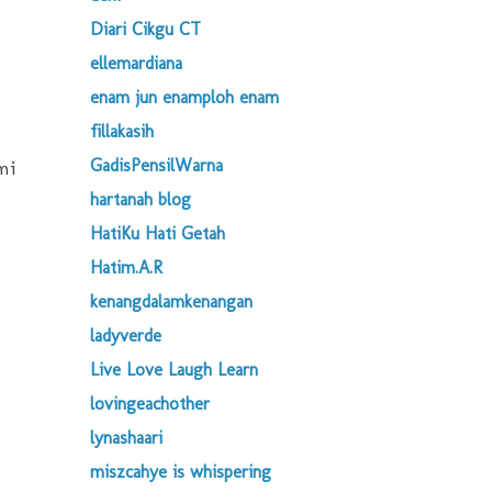
Diari Cikgu CT
ellemardiana
enam jun enamploh enam
fillakasih
GadisPensilWarna
mi
hartanah blog
HatiKu Hati Getah
Hatim.A.R
kenangdalamkenangan
ladyverde
Live Love Laugh Learn
lovingeachother
lynashaari
miszcahye is whispering