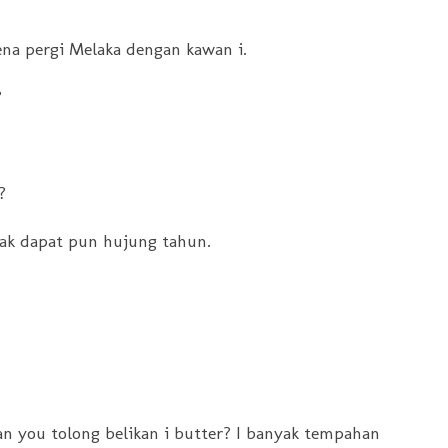
kena pergi Melaka dengan kawan i.
?
?
 nak dapat pun hujung tahun.
apan you tolong belikan i butter? I banyak tempahan