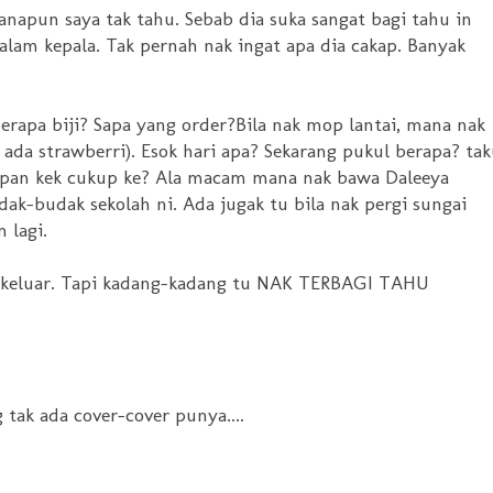
anapun saya tak tahu. Sebab dia suka sangat bagi tahu in
lam kepala. Tak pernah nak ingat apa dia cakap. Banyak
berapa biji? Sapa yang order?Bila nak mop lantai, mana nak
k ada strawberri). Esok hari apa? Sekarang pukul berapa? tak
papan kek cukup ke? Ala macam mana nak bawa Daleeya
ak-budak sekolah ni. Ada jugak tu bila nak pergi sungai
 lagi.
ust keluar. Tapi kadang-kadang tu NAK TERBAGI TAHU
tak ada cover-cover punya....