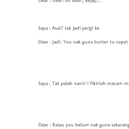
Dear : Dear! oh dear!, kejap....
Saya : Asal? tak jadi pergi ke
Dear : Jadi. You nak guna butter tu cepat
Saya : Tak palah nanti i fikirlah macam m
Dear : Kalau you belum nak guna sekarang 