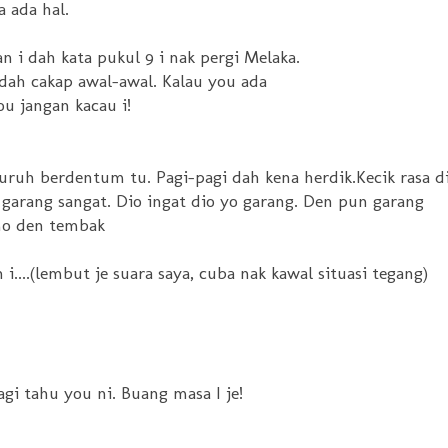
a ada hal.
n i dah kata pukul 9 i nak pergi Melaka.
 dah cakap awal-awal. Kalau you ada
ou jangan kacau i!
ruh berdentum tu. Pagi-pagi dah kena herdik.Kecik rasa di
ni garang sangat. Dio ingat dio yo garang. Den pun garang
amo den tembak
 i....(lembut je suara saya, cuba nak kawal situasi tegang)
agi tahu you ni. Buang masa I je!