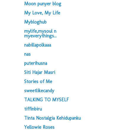
Moon punyer blog
My Love, My Life
Mybloghub
mylife,mysoul n
myeverythings...
nabillapolkaaa
nas
puterihusna
Siti Hajar Masri
Stories of Me
sweetlikecandy
TALKING TO MYSELF
tiffinbiru
Tinta Nostalgia Kehidupanku
Yellowie Roses