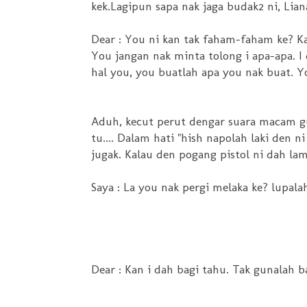
kek.Lagipun sapa nak jaga budak2 ni, Lian
Dear : You ni kan tak faham-faham ke? Ka
You jangan nak minta tolong i apa-apa. I
hal you, you buatlah apa you nak buat. Y
Aduh, kecut perut dengar suara macam gu
tu.... Dalam hati "hish napolah laki den 
jugak. Kalau den pogang pistol ni dah l
Saya : La you nak pergi melaka ke? lupalah
Dear : Kan i dah bagi tahu. Tak gunalah b